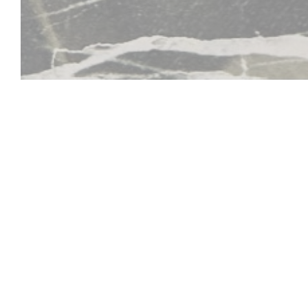
Tomi Asian Restauran
описание ресторанного теста