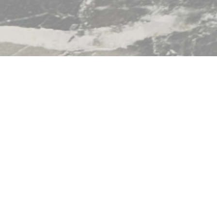
t Bègles
ОТКР