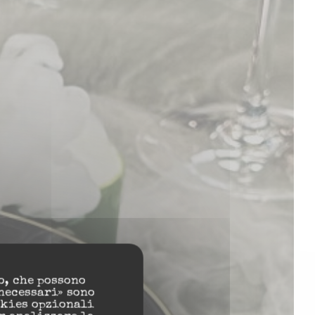
rant
o, che possono
necessari» sono
okies opzionali