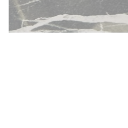
Tomi Asian Restauran
descrizione del test del ristorante