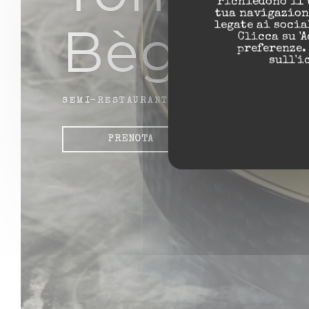
richiedono il 
tua navigazione
Bègles
legate ai soci
Clicca su 'A
preferenze.
sull'i
SEMI-RESTAURANT GASTRONOMIQUE
|
BÈGL
PRENOTA