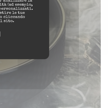
r analizzare la
ità (ad esempio,
personalizzati.
estire le tue
to cliccando
l sito.