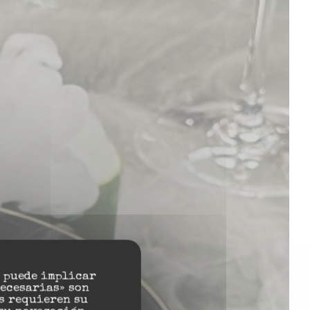
rant
e puede implicar
necesarias» son
s requieren su