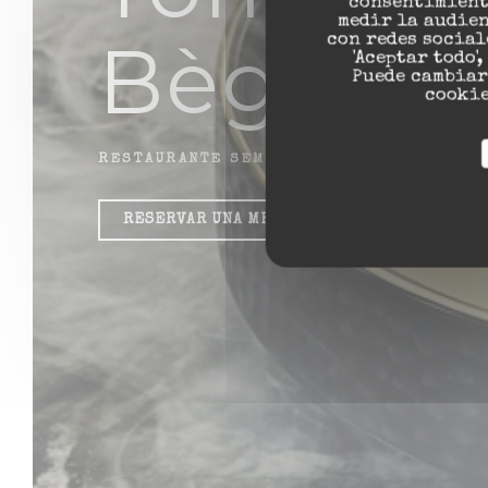
consentimient
medir la audien
Bègles
con redes social
'Aceptar todo'
Puede cambiar
cookie
RESTAURANTE SEMI GASTRONÓMICO
|
BÈGL
RESERVAR UNA MESA