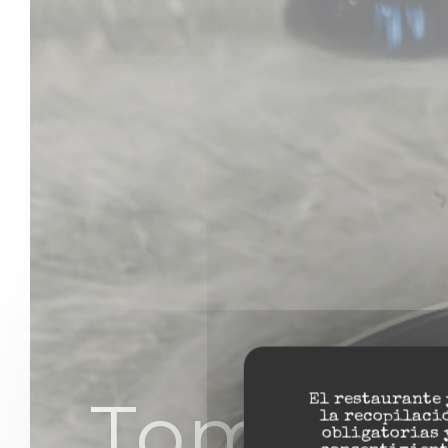
Tomi As
El restaurante 
la recopilació
obligatorias 