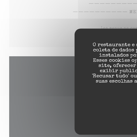
—————————— MENU
—————————— MENU MIDI
Les menus ne com
O restaurante e 
coleta de dados
instalados po
Esses cookies o
site, oferecer
exibir public
'Recusar tudo' o
suas escolhas 