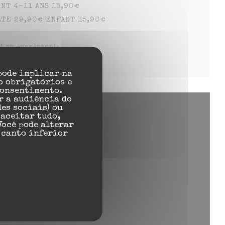
 4-11 ANS 15,90€
 29,90€ ENFANT 15,90€
nt en supplément.
 pode implicar na
o obrigatórios e
consentimento.
r a audiência do
des sociais) ou
aceitar tudo',
Você pode alterar
 canto inferior
 nova janela))
anela))
nova janela))