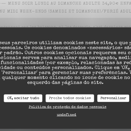
 SOIR LUNDI AU DIMANCHE ADULTE 34,90€ ENFANT
 WEEK-ENDS (SAMEDI ET DIMANCHE)/FERIÉ ADULTE
prennent pas les boissons, ni les desserts. c'est derniers so
seus parceiros utilizam cookies neste site, o que
 pessoais. Os cookies denominados «necessários» sã
r padrão. Outros cookies opcionais requerem seu 
pcionais servem para analisar sua navegação, medi
 funcionalidades (por exemplo, relacionadas às re
idade ou conteúdos personalizados. Clique em 'OK, 
u 'Personalizar' para gerenciar suas preferências. 
Mapa e Contacto
a qualquer momento clicando no ícone de cookie no
esquerdo das páginas do site.
OK, aceitar tudo
Proíbe todos cookies
Personalizar
((abre numa
10 Rue Denis Papin 33130 Bègles
Política de proteção de dados pessoais
05 56 91 03 02
undefined
Facebook ((abre numa nova j
Instagram ((abre numa 