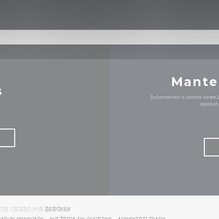
Mante
s
Subscrever a nossa newsl
market
((ABRE NUMA NOVA JANELA))
NTE CRIADO POR
ZENCHEF